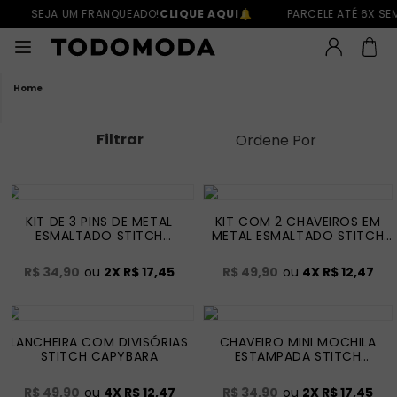
SEJA UM FRANQUEADO!
CLIQUE AQUI
PARCELE ATÉ 6X SEM
Filtrar
Ordene Por
KIT DE 3 PINS DE METAL
KIT COM 2 CHAVEIROS EM
ESMALTADO STITCH
METAL ESMALTADO STITCH
CAPYBARA
CAPYBARA
R$ 34,90
ou
2
X
R$ 17,45
R$ 49,90
ou
4
X
R$ 12,47
LANCHEIRA COM DIVISÓRIAS
CHAVEIRO MINI MOCHILA
STITCH CAPYBARA
ESTAMPADA STITCH
CAPYBARA
R$ 49,90
ou
4
X
R$ 12,47
R$ 34,90
ou
2
X
R$ 17,45