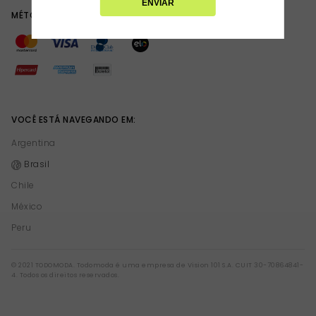
ENVIAR
MÉTODOS DE PAGAMENTO
VOCÊ ESTÁ NAVEGANDO EM:
Argentina
Brasil
Chile
México
Peru
© 2021 TODOMODA. Todomoda é uma empresa de Vision 101 S.A. CUIT 30-70864841-
4. Todos os direitos reservados.