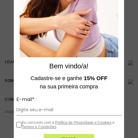
R$ 19,90
LOJA ONLINE
Bem vindo/a!
Cadastre-se e ganhe
15% OFF
SOBRE A TODOMODA
na sua primeira compra
E-mail*
COMPRA SEGURA
Você está navegando em um site seguro
Eu concordo com a
Política de Privacidade e Cookies
e
Termos e Condições