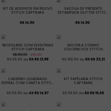
KIT DE ADESIVOS EM RELEVO
SACOLA DE PRESENTE
STITCH CAPYBARA
ESTAMPADA GLITTER STITCH
CAPYBARA - M
R$ 14,90
R$ 14,90
NECESSAIRE COM DIVISÓRIAS
MOCHILA CORINO
STITCH CAPYBARA
COLORBLOCK STITCH
CAPYBARA
R$ 89,90
23% OFF
R$ 69,90
ou
5
X
R$ 13,98
R$ 199,90
ou
6
X
R$ 33,31
CADERNO QUADRADO
KIT PAPELARIA STITCH
ESPIRAL COM CANETA STITCH
CAPYBARA
CAPYBARA
R$ 59,90
ou
4
X
R$ 14,97
R$ 99,90
ou
6
X
R$ 16,65