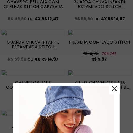
CHAVEIRO PELÚCIA COM
GUARDA CHUVA INFANTIL
ORELHAS STITCH CAPYBARA
ESTAMPADO STITCH
CAPYBARA
R$ 49,90
ou
4
X
R$ 12,47
R$ 59,90
ou
4
X
R$ 14,97
GUARDA CHUVA INFANTIL
PRESILHA COM LAÇO STITCH
ESTAMPADA STITCH
CAPYBARA
R$ 19,90
70% OFF
R$ 59,90
ou
4
X
R$ 14,97
R$ 5,97
CHAVEIROS PARA
KIT 02 CHAVEIROS PARA
COMPARTILHAR STITCH &
COMPARTILHAR STITCH &
ANGEL
ANGEL
R$ 34,90
R$ 34,90
50% OFF
50% OFF
R$ 17,45
R$ 17,45
STRAP DE CELULAR
ESTAMPADO STITCH
CAPÝBARA