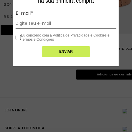
na sua primeira compra
BONÉ BORDADO MYSTIC BOHO
E-mail*
R$ 29,90
ou
2
X
R$ 14,95
Adicionar ao carrinho
Eu concordo com a
Política de Privacidade e Cookies
e
Termos e Condições
CINTO CORINO TEXTURIZ
ENVIAR
SPECIAL PRICE - M
R$ 5,90
Adicionar ao carrinh
LOJA ONLINE
SOBRE A TODOMODA