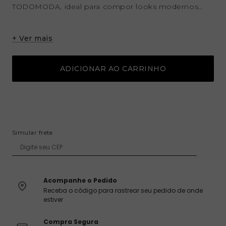
TODOMODA, ideal para compor looks modernos
com estilo e personalidade.
Tamanho
+ Ver mais
Composição
-
ADICIONAR AO CARRINHO
Simular frete
Acompanhe o Pedido
Receba o código para rastrear seu pedido de onde
estiver
Compra Segura