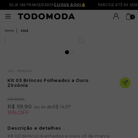
SEJA UM FRANQUEADO!
CLIQUE AQUI
PARCELE ATÉ 6X SEM
0
SALE
SKU.
78783401
Kit 03 Brincos Folheados a Ouro
Zircônia
R$ 69,90
R$ 59,90
ou
4
x
de
R$ 14,97
15% OFF
Descrição e detalhes
Kit 03 brincos banhados a ouro x3 da marca