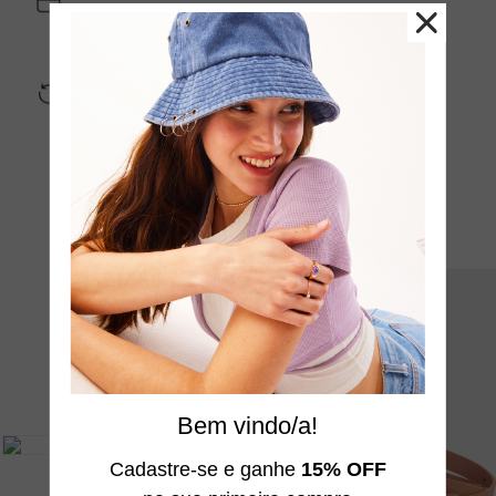
Seus dados estão seguros com a gente, não se
preocupe
Trocas e Devoluções
Fácil, rápido e sem custo para você
veja também
Bem vindo/a!
Cadastre-se e ganhe
15% OFF