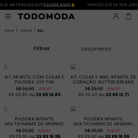
EJA UM FRANQUEADO!
CLIQUE AQUI
PARCELE ATÉ 6X SEM JURO
Infantil
Biju
Filtrar
Lançamento
KIT INFANTIL COM COLAR E
KIT COLAR E ANEL INFANTIL DE
PULSEIRA JOY FUN
CORAÇÃO GLITTER DREAMS
R$ 34,90
R$ 29,90
16%OFF
15%OFF
R$ 29,66
ou
2
X
R$ 14,83
R$ 25,42
ou
2
X
R$ 12,71
PULSEIRA INFANTIL
PULSEIRA INFANTIL
MULTICHARMS DE URSINHO
MULTICHARMS DE URSINHO
DREAMS
DREAMS
R$ 39,90
R$ 39,90
15%OFF
15%OFF
R$ 33,92
ou
2
X
R$ 16,96
R$ 33,92
ou
2
X
R$ 16,96