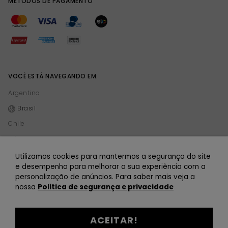
MÉTODOS DE PAGAMENTO
VOCÊ ESTÁ NAVEGANDO EM:
Argentina
Brasil
Chile
México
Peru
Utilizamos cookies para mantermos a segurança do site
e desempenho para melhorar a sua experiência com a
personalização de anúncios. Para saber mais veja a
© 2021 TODOMODA. Todomoda é uma empresa de Vision 101 S.A. CUIT 30-70864841-
nossa
Politica de segurança e privacidade
4. Todos os direitos reservados.
ACEITAR!