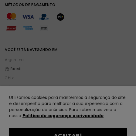
MÉTODOS DE PAGAMENTO
VOCÊ ESTÁ NAVEGANDO EM:
Argentina
Brasil
Chile
México
Peru
Utilizamos cookies para mantermos a segurança do site
e desempenho para melhorar a sua experiência com a
personalização de anúncios. Para saber mais veja a
© 2021 TODOMODA. Todomoda é uma empresa de Vision 101 S.A. CUIT 30-70864841-
nossa
Politica de segurança e privacidade
4. Todos os direitos reservados.
R$ 39,90
ou
3
x
de
R$ 13,30
ACEITAR!