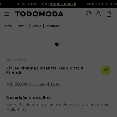
SEJA UM FRANQUEADO!
CLIQUE AQUI
PARCELE ATÉ 6X S
Infantil
Cabelo
Presílhas
SKU.
83380201
Kit 04 Piranhas Infantis Hello Kitty &
Friends
R$ 39,90
ou
3
x
de
R$ 13,30
Descrição e detalhes
Conjunto de 4 mini piranhas de frutas com a cara da
Hello Kitty