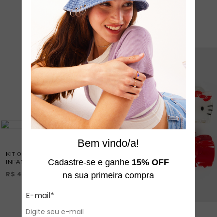
veja também
Bem vindo/a!
KIT 01 PIRANHA E 02 PRESILHAS
Cadastre-se e ganhe
15% OFF
INFANTIS HELLO KITTY & FRIENDS
R$ 49,90
ou
4
X
R$ 12,47
na sua primeira compra
E-mail*