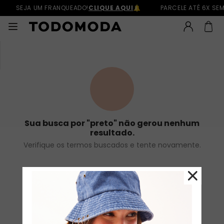
SEJA UM FRANQUEADO!
CLIQUE AQUI
PARCELE ATÉ 6X SE
Sua busca por
"preto"
não gerou nenhum
resultado.
Verifique os termos buscados e tente novamente.
Voltar