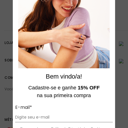
LOJA ONLINE
SOBRE A TODOMODA
Bem vindo/a!
COMPRA SEGURA
Cadastre-se e ganhe
15% OFF
Você está navegando em um site seguro
na sua primeira compra
E-mail*
MÉTODOS DE PAGAMENTO