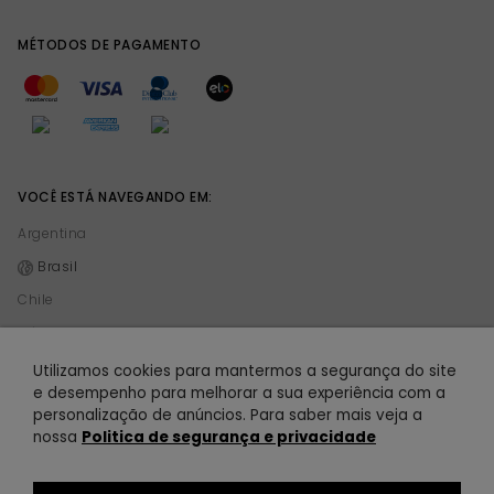
MÉTODOS DE PAGAMENTO
VOCÊ ESTÁ NAVEGANDO EM:
Argentina
Brasil
Chile
México
Peru
Utilizamos cookies para mantermos a segurança do site
e desempenho para melhorar a sua experiência com a
personalização de anúncios. Para saber mais veja a
© 2021 TODOMODA. Todomoda é uma empresa de Vision 101 S.A. CUIT 30-70864841-
nossa
Politica de segurança e privacidade
4. Todos os direitos reservados.
R$ 34,90
72% OFF