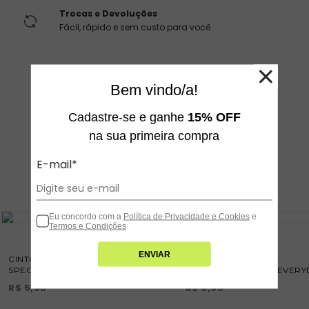
Trocas e Devoluções
Fácil, rápido e sem custo para você
Bem vindo/a!
veja também
Cadastre-se e ganhe
15% OFF
na sua primeira compra
E-mail*
Eu concordo com a
Política de Privacidade e Cookies
e
Termos e Condições
ENVIAR
CINTO CORINO TEXTURIZADO
ARGOLAS DE METAL
SPECIAL PRICE - M
ENTRELAÇADAS MY EVERY
JEWLERY
R$ 5,90
R$ 9,90