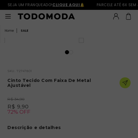
SEJA UM FRANQUEADO!
CLIQUE AQUI
PARCELE ATÉ 6X SEM 
SALE
SKU.
72747801
Cinto Tecido Com Faixa De Metal
Ajustável
R$ 34,90
R$ 9,90
72% OFF
Descrição e detalhes