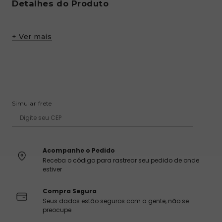
Detalhes do Produto
Cinto tecido com faixa de metal ajustável
+ Ver mais
✨ Estilo:
Alça de cinto
💎 Atributos:
Tecido, fivela metálica para regulagem
🧵 Composição:
100% poliéster
🏷️ Coleção:
LA CLARIDAD
Sobre a TODOMODA
Simular frete
Descubra as últimas tendências e leve o melhor da
moda para o seu dia a dia!
Acompanhe o Pedido
Tamanho
Receba o código para rastrear seu pedido de onde
0.00 x 0.00 x 0.00 cm
estiver
Composição
Compra Segura
100% Poliéster
Seus dados estão seguros com a gente, não se
preocupe