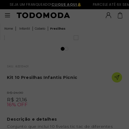
SEJA UM FRANQUEADO!
CLIQUE AQUI
PARCELE ATÉ 6X SEM
Infantil
Cabelo
Presílhas
SKU.
83313401
Kit 10 Presilhas Infantis Picnic
R$ 24,90
R$ 21,16
16% OFF
Descrição e detalhes
Conjunto que inclui 10 fivelas tic tac de diferentes