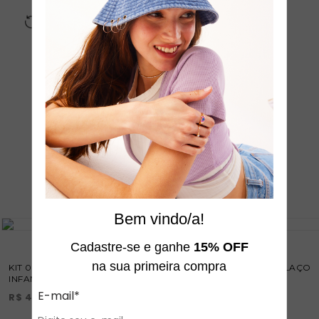
Trocas e Devoluções
Fácil, rápido e sem custo para você
veja também
Bem vindo/a!
Cadastre-se e ganhe
15% OFF
na sua primeira compra
KIT 01 PIRANHA E 02 PRESILHAS
PRESILHA INFANTIL LAÇO
INFANTIS HELLO KITTY & FRIENDS
GARDENER
E-mail*
R$ 49,90
ou
4
X
R$ 12,47
R$ 21,16