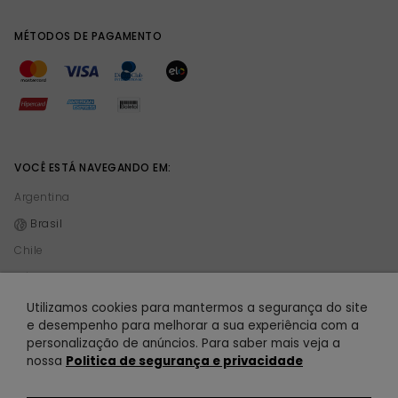
MÉTODOS DE PAGAMENTO
VOCÊ ESTÁ NAVEGANDO EM:
Argentina
Brasil
Chile
México
Peru
Utilizamos cookies para mantermos a segurança do site
e desempenho para melhorar a sua experiência com a
personalização de anúncios. Para saber mais veja a
© 2021 TODOMODA. Todomoda é uma empresa de Vision 101 S.A. CUIT 30-70864841-
nossa
Politica de segurança e privacidade
4. Todos os direitos reservados.
R$ 24,90
16% OFF