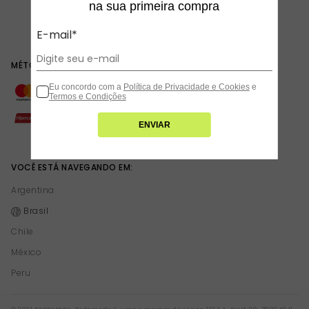
na sua primeira compra
E-mail*
MÉTODOS DE PAGAMENTO
Eu concordo com a
Política de Privacidade e Cookies
e
Termos e Condições
ENVIAR
VOCÊ ESTÁ NAVEGANDO EM:
Argentina
Brasil
Chile
México
Peru