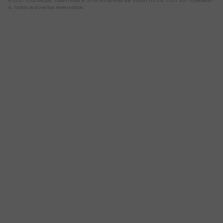
© 2021 TODOMODA. Todomoda é uma empresa de Vision 101 S.A. CUIT 30-70864841-
4. Todos os direitos reservados.