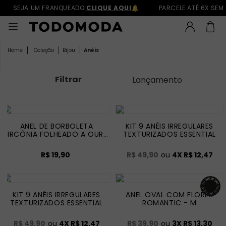
SEJA UM FRANQUEADO!
CLIQUE AQUI
PARCELE ATÉ 6X SEM J
Coleção
Bijou
Anéis
Filtrar
Lançamento
ANEL DE BORBOLETA
KIT 9 ANÉIS IRREGULARES
ZIRCÔNIA FOLHEADO A OURO
TEXTURIZADOS ESSENTIAL
PREMIUM - G
R$ 19,90
R$ 49,90
ou
4
X
R$ 12,47
KIT 9 ANÉIS IRREGULARES
ANEL OVAL COM FLORES
TEXTURIZADOS ESSENTIAL
ROMANTIC - M
R$ 49,90
ou
4
X
R$ 12,47
R$ 39,90
ou
3
X
R$ 13,30