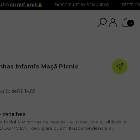
O!
CLIQUE AQUI
PARCELE ATÉ 6X SEM JUROS
FRETE GRÁTI
0
anhas Infantis Maçã Picnic
ou
2
x
de
R$ 14,83
e detalhes
 inclui 3 Piranhas de maçãs - 4. Descubra qualidade e
TODOMODA. Ideal para quem busca tendência e
ompre agora e destaque-se!