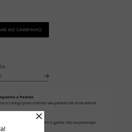
o
NAR AO CARRINHO
ete
mpanhe o Pedido
ba o código para rastrear seu pedido de onde estiver
pra Segura
 dados estão seguros com a gente, não se preocupe
a!