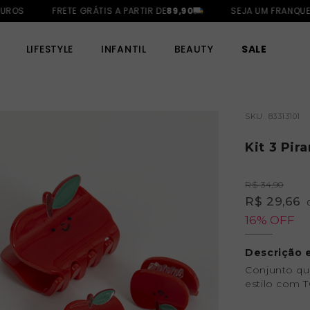
ROS
FRETE GRÁTIS A PARTIR DE
89,90
SEJA UM FRANQUEAD
LIFESTYLE
INFANTIL
BEAUTY
SALE
SKU.
83313101
Kit 3 Pir
R$ 34,90
R$ 29,66
16% OFF
Descrição 
Conjunto que
estilo com 
conforto. C