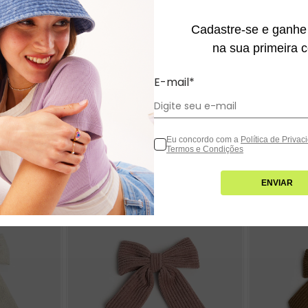
Troc
Fácil
Cadastre-se e ganh
na sua primeira 
E-mail*
veja também
Eu concordo com a
Política de Priva
Termos e Condições
ENVIAR