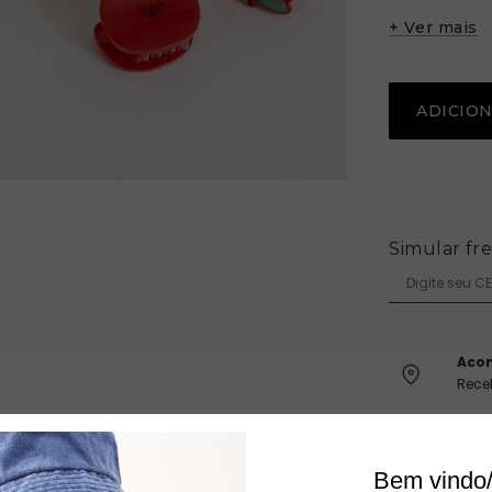
Tamanho
+ Ver mais
Composiçã
-
ADICIO
Simular fr
Aco
Rece
Com
Seus
Bem vindo/