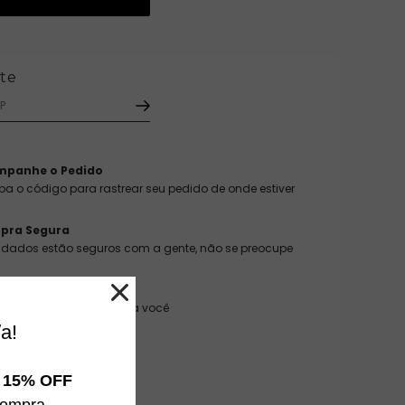
metálica - 90,00% policloreto de vinilo (pvc)
ete
mpanhe o Pedido
ba o código para rastrear seu pedido de onde estiver
pra Segura
 dados estão seguros com a gente, não se preocupe
as e Devoluções
, rápido e sem custo para você
a!
e
15% OFF
compra