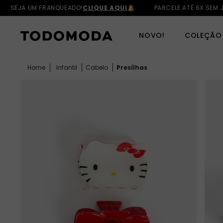
SEJA UM FRANQUEADO!
CLIQUE AQUI
PARCELE ATÉ 6X SEM JU
NOVO!
COLEÇÃO
Infantil
Cabelo
Presílhas