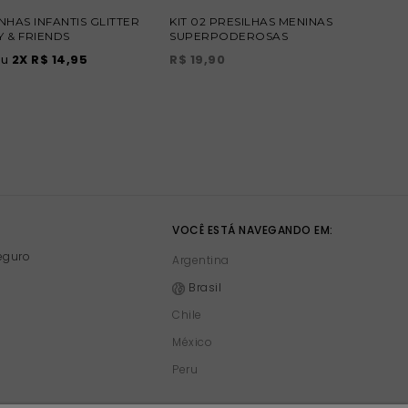
ANHAS INFANTIS GLITTER
KIT 02 PRESILHAS MENINAS
Y & FRIENDS
SUPERPODEROSAS
ou
2
X
R$ 14,95
R$ 19,90
VOCÊ ESTÁ NAVEGANDO EM:
eguro
Argentina
Brasil
Chile
México
Peru