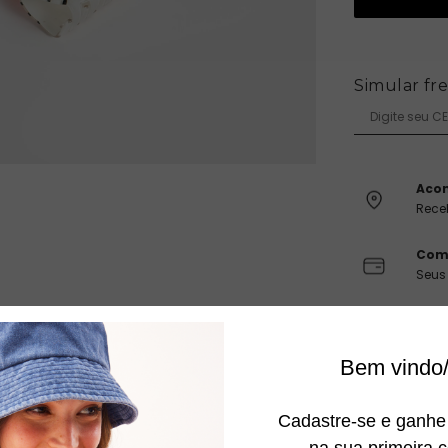
10,00% liga 
Simular fr
Aco
Rece
Com
Seus
Troc
Fácil
Bem vindo/
Cadastre-se e ganh
na sua primeira 