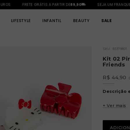
ROS
FRETE GRÁTIS A PARTIR DE
89,90
SEJA UM FRANQUEAD
LIFESTYLE
INFANTIL
BEAUTY
SALE
SKU.
83379801
Kit 02 Pi
Friends
R$ 44,90
Descrição 
Tamanho
+ Ver mais
0.00 x 0.00
Composiçã
ADICIO